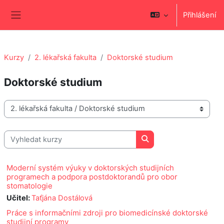
Přejít k hlavnímu obsahu
Přihlášení
Boční panel
Kurzy
2. lékařská fakulta
Doktorské studium
Doktorské studium
Kategorie kurzů
Vyhledat kurzy
Vyhledat kurzy
Moderní systém výuky v doktorských studijních
programech a podpora postdoktorandů pro obor
stomatologie
Učitel:
Taťjána Dostálová
Práce s informačními zdroji pro biomedicínské doktorské
studijní programy