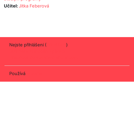
Učitel:
Jitka Feberová
Nejste přihlášeni (
Přihlášení
)
Stáhněte si mobilní aplikaci
Přepnout do standardního motivu
Používá
Moodle