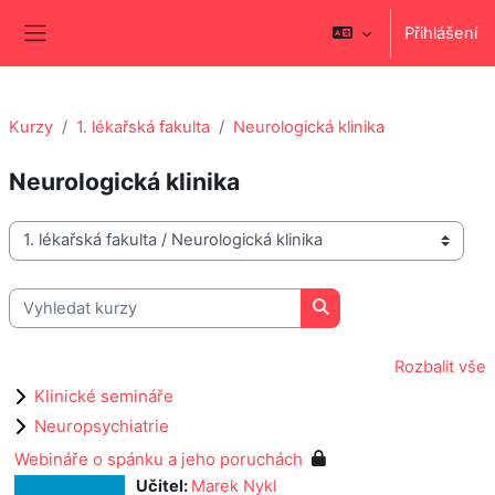
Přejít k hlavnímu obsahu
Přihlášení
Boční panel
Kurzy
1. lékařská fakulta
Neurologická klinika
Neurologická klinika
Kategorie kurzů
Vyhledat kurzy
Vyhledat kurzy
Rozbalit vše
Klinické semináře
Neuropsychiatrie
Webináře o spánku a jeho poruchách
Učitel:
Marek Nykl