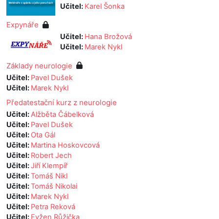
Učitel:
Karel Šonka
Expynáře
Učitel:
Hana Brožová
Učitel:
Marek Nykl
Základy neurologie
Učitel:
Pavel Dušek
Učitel:
Marek Nykl
Předatestační kurz z neurologie
Učitel:
Alžběta Čábelková
Učitel:
Pavel Dušek
Učitel:
Ota Gál
Učitel:
Martina Hoskovcová
Učitel:
Robert Jech
Učitel:
Jiří Klempíř
Učitel:
Tomáš Nikl
Učitel:
Tomáš Nikolai
Učitel:
Marek Nykl
Učitel:
Petra Reková
Učitel:
Evžen Růžička