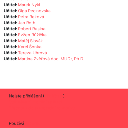
Učitel:
Marek Nykl
Učitel:
Olga Pecinovska
Učitel:
Petra Reková
Učitel:
Jan Roth
Učitel:
Robert Rusina
Učitel:
Evžen Růžička
Učitel:
Matěj Slovák
Učitel:
Karel Šonka
Učitel:
Tereza Uhrová
Učitel:
Martina Zvěřová doc. MUDr, Ph.D.
Nejste přihlášeni (
Přihlášení
)
Stáhněte si mobilní aplikaci
Přepnout do standardního motivu
Používá
Moodle