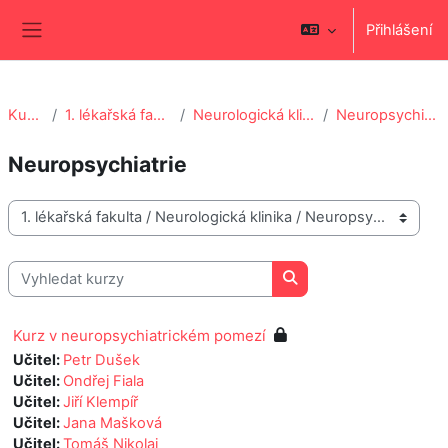
Přejít k hlavnímu obsahu
Přihlášení
Boční panel
Kurzy
1. lékařská fakulta
Neurologická klinika
Neuropsychiatrie
Neuropsychiatrie
Kategorie kurzů
Vyhledat kurzy
Vyhledat kurzy
Kurz v neuropsychiatrickém pomezí
Učitel:
Petr Dušek
Učitel:
Ondřej Fiala
Učitel:
Jiří Klempíř
Učitel:
Jana Mašková
Učitel:
Tomáš Nikolai