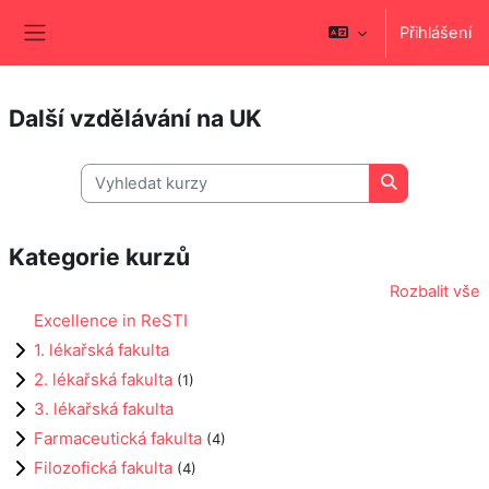
Přejít k hlavnímu obsahu
Přihlášení
Boční panel
Další vzdělávání na UK
Vyhledat kurzy
Vyhledat kur
Kategorie kurzů
Rozbalit vše
Excellence in ReSTI
1. lékařská fakulta
2. lékařská fakulta
(1)
3. lékařská fakulta
Farmaceutická fakulta
(4)
Filozofická fakulta
(4)