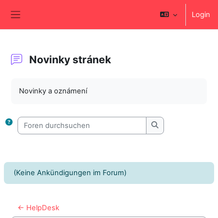
Zum Hauptinhalt
Login
Website-Übersicht
Novinky stránek
Abschlussbedingungen
Novinky a oznámení
Foren durchsuchen
Foren durchsuche
(Keine Ankündigungen im Forum)
← HelpDesk