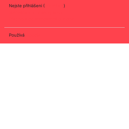
Nejste přihlášeni (
Přihlášení
)
Stáhněte si mobilní aplikaci
Přepnout do standardního motivu
Používá
Moodle