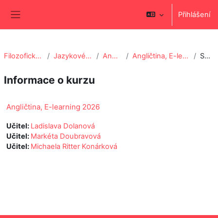
Přejít k hlavnímu obsahu
Přihlášení
Boční panel
Filozofická fakulta
Jazykové centrum
Angličtina
Angličtina, E-learning 2026
Souhrn
Informace o kurzu
Angličtina, E-learning 2026
Učitel:
Ladislava Dolanová
Učitel:
Markéta Doubravová
Učitel:
Michaela Ritter Konárková