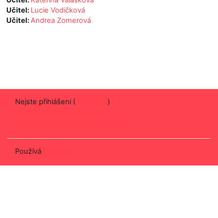
Učitel:
Lucie Vodičková
Učitel:
Andrea Zomerová
Nejste přihlášeni (
Přihlášení
)
Stáhněte si mobilní aplikaci
Přepnout do standardního motivu
Používá
Moodle