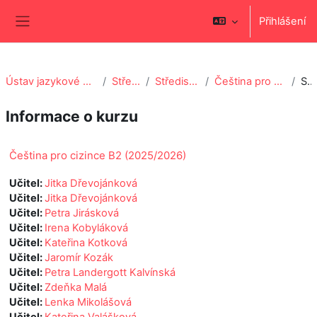
Přejít k hlavnímu obsahu
Přihlášení
Boční panel
Ústav jazykové a odborné přípravy (ÚJOP)
Středisko Praha
Středisko Praha Krystal
Čeština pro cizince B2 (2025/2026)
Souhrn
Informace o kurzu
Čeština pro cizince B2 (2025/2026)
Učitel:
Jitka Dřevojánková
Učitel:
Jitka Dřevojánková
Učitel:
Petra Jirásková
Učitel:
Irena Kobyláková
Učitel:
Kateřina Kotková
Učitel:
Jaromír Kozák
Učitel:
Petra Landergott Kalvínská
Učitel:
Zdeňka Malá
Učitel:
Lenka Mikolášová
Učitel:
Kateřina Valášková