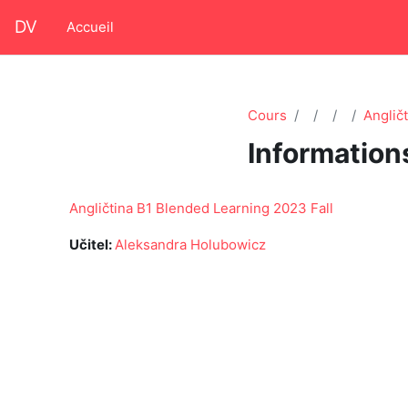
Passer au contenu principal
DV
Accueil
Cours
Anglič
Information
Angličtina B1 Blended Learning 2023 Fall
Učitel:
Aleksandra Holubowicz