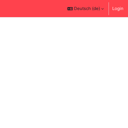
Deutsch ‎(de)‎
Login