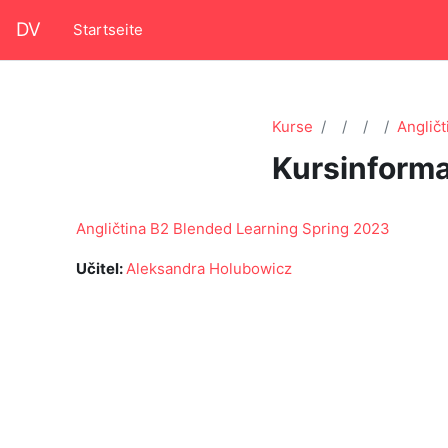
Zum Hauptinhalt
DV
Startseite
Kurse
Anglič
Kursinforma
Angličtina B2 Blended Learning Spring 2023
Učitel:
Aleksandra Holubowicz