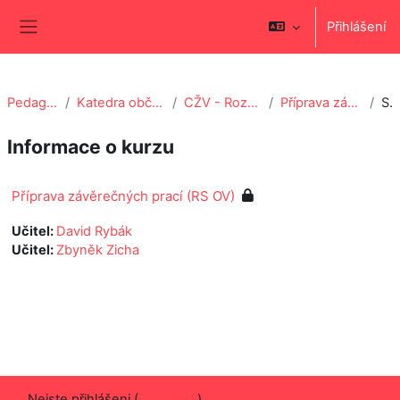
Přejít k hlavnímu obsahu
Přihlášení
Boční panel
Pedagogická fakulta
Katedra občanské výchovy a filozofie
CŽV - Rozšiřující studium OV-ZSV
Příprava závěrečných prací (RS OV)
Souhr
Informace o kurzu
Příprava závěrečných prací (RS OV)
Učitel:
David Rybák
Učitel:
Zbyněk Zicha
Nejste přihlášeni (
Přihlášení
)