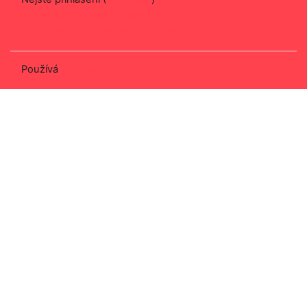
Stáhněte si mobilní aplikaci
Přepnout do standardního motivu
Používá
Moodle