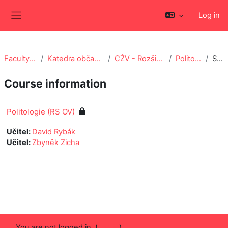
Skip to main content
Log in
Side panel
Faculty of Education
Katedra občanské výchovy a filozofie
CŽV - Rozšiřující studium OV-ZSV
Politologie (RS OV)
Summary
Course information
Politologie (RS OV)
Učitel:
David Rybák
Učitel:
Zbyněk Zicha
You are not logged in. (
Log in
)