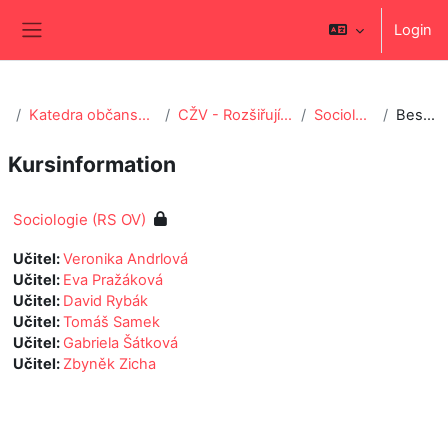
Zum Hauptinhalt
Login
Website-Übersicht
Katedra občanské výchovy a filozofie
CŽV - Rozšiřující studium OV-ZSV
Sociologie (RS OV)
Beschreibung
Kursinformation
Sociologie (RS OV)
Učitel:
Veronika Andrlová
Učitel:
Eva Pražáková
Učitel:
David Rybák
Učitel:
Tomáš Samek
Učitel:
Gabriela Šátková
Učitel:
Zbyněk Zicha