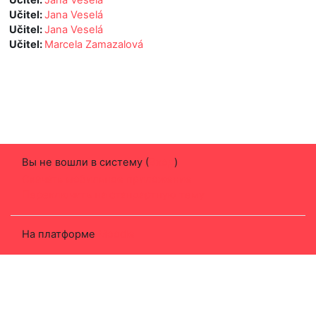
Učitel:
Jana Veselá
Učitel:
Jana Veselá
Učitel:
Marcela Zamazalová
Вы не вошли в систему (
Вход
)
Скачать мобильное приложение
Переключить на стандартную тему
На платформе
Moodle