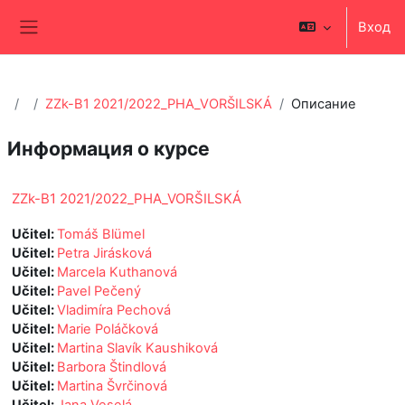
Перейти к основному содержанию
Вход
Боковая панель
ZZk-B1 2021/2022_PHA_VORŠILSKÁ
Описание
Информация о курсе
ZZk-B1 2021/2022_PHA_VORŠILSKÁ
Učitel:
Tomáš Blümel
Učitel:
Petra Jirásková
Učitel:
Marcela Kuthanová
Učitel:
Pavel Pečený
Učitel:
Vladimíra Pechová
Učitel:
Marie Poláčková
Učitel:
Martina Slavík Kaushiková
Učitel:
Barbora Štindlová
Učitel:
Martina Švrčinová
Učitel:
Jana Veselá