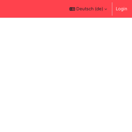
Deutsch ‎(de)‎
Login