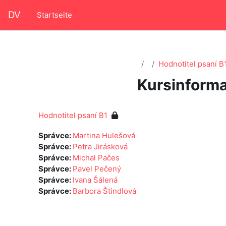
Zum Hauptinhalt
DV
Startseite
Hodnotitel psaní B
Kursinforma
Hodnotitel psaní B1
Správce:
Martina Hulešová
Správce:
Petra Jirásková
Správce:
Michal Pačes
Správce:
Pavel Pečený
Správce:
Ivana Šálená
Správce:
Barbora Štindlová