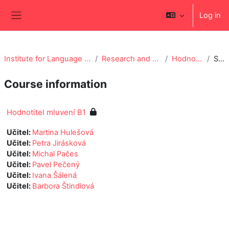
Skip to main content
Log in
Side panel
Institute for Language and Preparatory Studies (ÚJOP)
Research and Testing Centre CU (RTC)
Hodnotitel mluvení B1
Summary
Course information
Hodnotitel mluvení B1
Učitel:
Martina Hulešová
Učitel:
Petra Jirásková
Učitel:
Michal Pačes
Učitel:
Pavel Pečený
Učitel:
Ivana Šálená
Učitel:
Barbora Štindlová