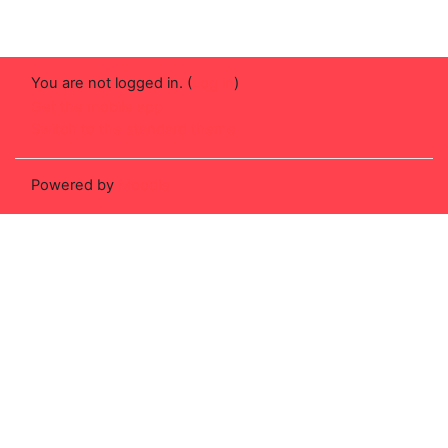
You are not logged in. (
Log in
)
Get the mobile app
Switch to the standard theme
Powered by
Moodle