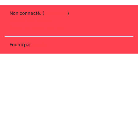
Non connecté. (
Connexion
)
Obtenir l'app mobile
Passer au thème standard
Fourni par
Moodle