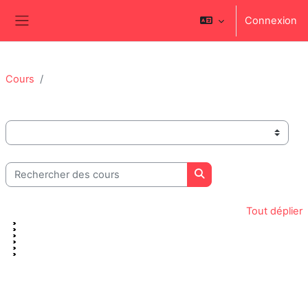
Passer au contenu principal
Connexion
Panneau latéral
Cours
Catégories de cours
Rechercher des cours
Rechercher des cours
Tout déplier