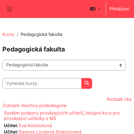
Přejít k hlavnímu obsahu
Přihlášení
Boční panel
Kurzy
Pedagogická fakulta
Pedagogická fakulta
Kategorie kurzů
Vyhledat kurzy
Vyhledat kurzy
Rozbalit vše
Zobrazit všechny podkategorie
Systém podpory provázejících učitelů_Vstupní kurz pro
provázející učitelky z MŠ
Učitel:
Eva Koželuhová
Učitel:
Barbora Loudová Stralczynská