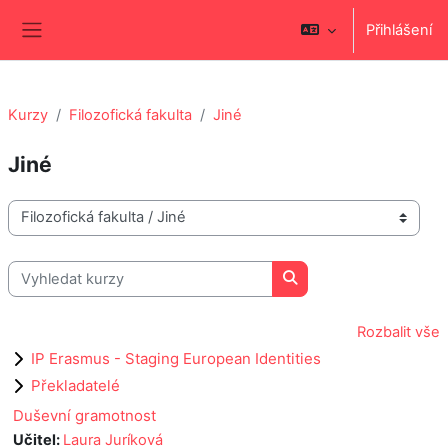
Přejít k hlavnímu obsahu
Přihlášení
Boční panel
Kurzy
Filozofická fakulta
Jiné
Jiné
Kategorie kurzů
Vyhledat kurzy
Vyhledat kurzy
Rozbalit vše
IP Erasmus - Staging European Identities
Překladatelé
Duševní gramotnost
Učitel:
Laura Juríková