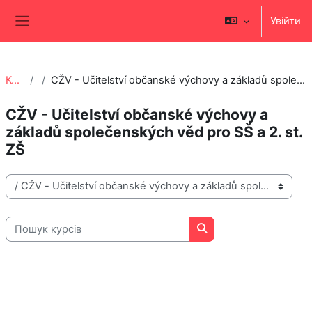
Перейти до головного вмісту
Увійти
Бокова панель
Курси
CŽV - Učitelství občanské výchovy a základů společenských věd pro SŠ a 2. st. ZŠ
CŽV - Učitelství občanské výchovy a
základů společenských věd pro SŠ a 2. st.
ZŠ
Категорії курсів
Пошук курсів
Пошук курсів