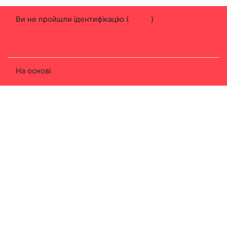
Ви не пройшли ідентифікацію (
Увійти
)
Завантажте мобільний додаток
Перемикнути до стандартної теми
На основі
Moodle