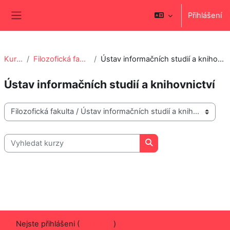
Přejít k hlavnímu obsahu
Přihlášení
Boční panel
Kurzy
Filozofická fakulta
Ústav informačních studií a knihovnictví
Ústav informačních studií a knihovnictví
Kategorie kurzů
Vyhledat kurzy
Vyhledat kurzy
Nejste přihlášeni (
Přihlášení
)