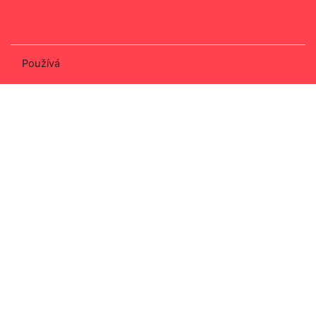
Stáhněte si mobilní aplikaci
Přepnout do standardního motivu
Používá
Moodle