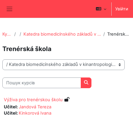
Перейти до головного вмісту
Увійти
Бокова панель
Курси
Katedra biomedicínského základů v kinantropologii
Trenérská škola
Trenérská škola
Категорії курсів
Пошук курсів
Пошук курсів
Výživa pro trenérskou školu
Učitel:
Jandová Tereza
Učitel:
Kinkorová Ivana