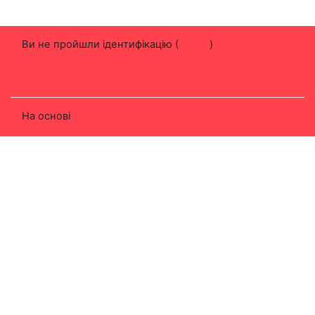
Ви не пройшли ідентифікацію (
Увійти
)
Завантажте мобільний додаток
Перемикнути до стандартної теми
На основі
Moodle