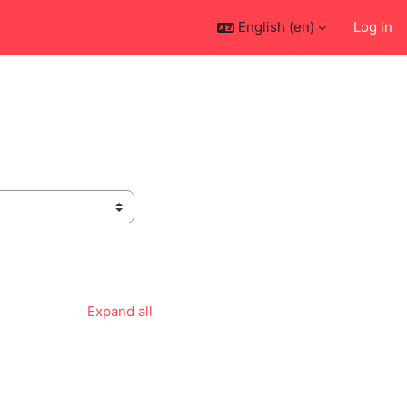
English ‎(en)‎
Log in
Expand all