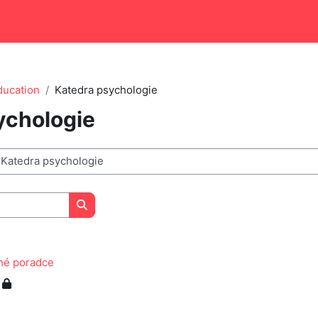
ducation
Katedra psychologie
ychologie
Search courses
né poradce