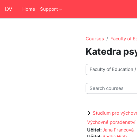
Skip to main content
DV
Home
Support
Courses
Faculty of E
Katedra ps
Course categories
Search courses
Studium pro výchov
Výchovné poradenství
Učitel:
Jana Francová
Učitel:
Radka High