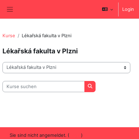
Zum Hauptinhalt
Login
Website-Übersicht
Kurse
Lékařská fakulta v Plzni
Lékařská fakulta v Plzni
Kursbereiche
Kurse suchen
Kurse suchen
Sie sind nicht angemeldet. (
Login
)