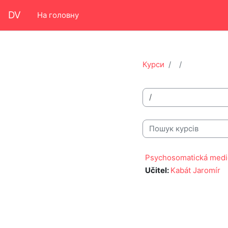
Перейти до головного вмісту
DV
На головну
Курси
Категорії курсів
Пошук курсів
Psychosomatická medi
Učitel:
Kabát Jaromír