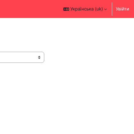
Українська ‎(uk)‎
Увійти